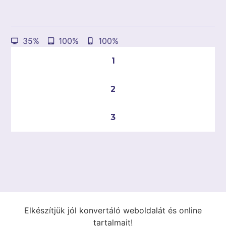
35%
100%
100%
1
2
3
Elkészítjük jól konvertáló weboldalát és online
tartalmait!