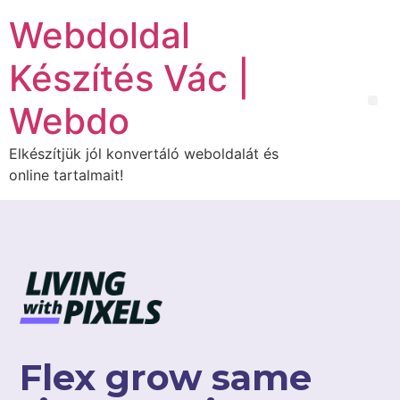
Webdoldal
Készítés Vác |
Webdo
Elkészítjük jól konvertáló weboldalát és
online tartalmait!
Flex grow same